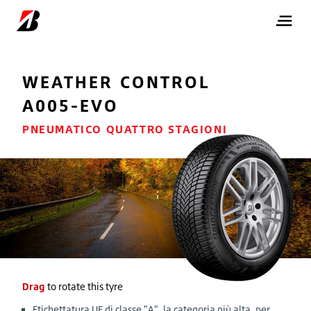
WEATHER CONTROL
A005-EVO
PNEUMATICO QUATTRO STAGIONI
Drag
to rotate this tyre
Etichettatura UE di classe "A", la categoria più alta, per