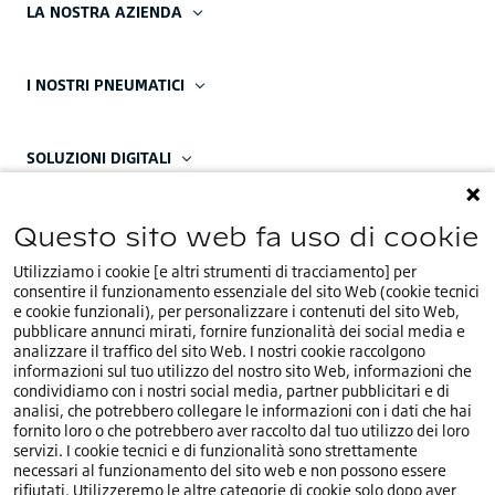
LA NOSTRA AZIENDA
I NOSTRI PNEUMATICI
SOLUZIONI DIGITALI
Questo sito web fa uso di cookie
CONTATTACI
Utilizziamo i cookie [e altri strumenti di tracciamento] per
La nostra sede regionale:
consentire il funzionamento essenziale del sito Web (cookie tecnici
e cookie funzionali), per personalizzare i contenuti del sito Web,
Contattaci
pubblicare annunci mirati, fornire funzionalità dei social media e
analizzare il traffico del sito Web. I nostri cookie raccolgono
Le nostri sedi EMEA:
informazioni sul tuo utilizzo del nostro sito Web, informazioni che
condividiamo con i nostri social media, partner pubblicitari e di
analisi, che potrebbero collegare le informazioni con i dati che hai
fornito loro o che potrebbero aver raccolto dal tuo utilizzo dei loro
servizi. I cookie tecnici e di funzionalità sono strettamente
necessari al funzionamento del sito web e non possono essere
rifiutati. Utilizzeremo le altre categorie di cookie solo dopo aver
Ti trovi nel nostro sito web italiano.Seleziona un