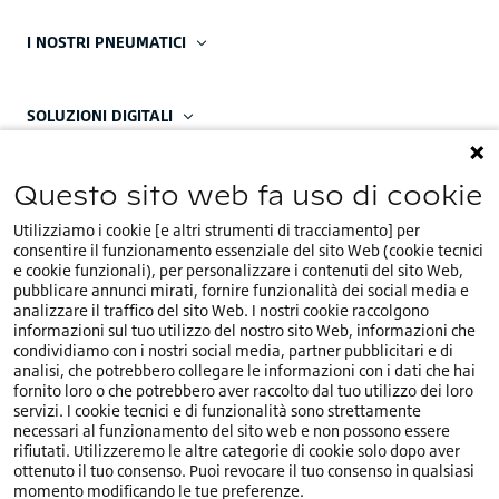
I NOSTRI PNEUMATICI
SOLUZIONI DIGITALI
Questo sito web fa uso di cookie
CONTATTACI
Utilizziamo i cookie [e altri strumenti di tracciamento] per
La nostra sede regionale:
consentire il funzionamento essenziale del sito Web (cookie tecnici
e cookie funzionali), per personalizzare i contenuti del sito Web,
Contattaci
pubblicare annunci mirati, fornire funzionalità dei social media e
analizzare il traffico del sito Web. I nostri cookie raccolgono
Le nostri sedi EMEA:
informazioni sul tuo utilizzo del nostro sito Web, informazioni che
condividiamo con i nostri social media, partner pubblicitari e di
analisi, che potrebbero collegare le informazioni con i dati che hai
fornito loro o che potrebbero aver raccolto dal tuo utilizzo dei loro
servizi. I cookie tecnici e di funzionalità sono strettamente
necessari al funzionamento del sito web e non possono essere
rifiutati. Utilizzeremo le altre categorie di cookie solo dopo aver
Ti trovi nel nostro sito web italiano.Seleziona un
IT
ottenuto il tuo consenso. Puoi revocare il tuo consenso in qualsiasi
Paese o una lingua diversi.
momento modificando le tue preferenze.